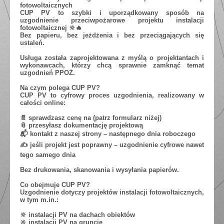
fotowoltaicznych
CUP PV to szybki i uporządkowany sposób na
uzgodnienie przeciwpożarowe projektu instalacji
fotowoltaicznej 🔆🔥
Bez papieru, bez jeżdżenia i bez przeciągających się
ustaleń.
Usługa została zaprojektowana z myślą o projektantach i
wykonawcach, którzy chcą sprawnie zamknąć temat
uzgodnień PPOŻ.
Na czym polega CUP PV?
CUP PV to cyfrowy proces uzgodnienia, realizowany w
całości online:
📄 sprawdzasz cenę na (patrz formularz niżej)
📎 przesyłasz dokumentację projektową
📬 kontakt z naszej strony – następnego dnia roboczego
✍️ jeśli projekt jest poprawny – uzgodnienie cyfrowe nawet
tego samego dnia
Bez drukowania, skanowania i wysyłania papierów.
Co obejmuje CUP PV?
Uzgodnienie dotyczy projektów instalacji fotowoltaicznych,
w tym m.in.:
🔆 instalacji PV na dachach obiektów
🔆 instalacji PV na gruncie