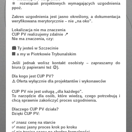
🔆 rozwiązań projektowych wymagających uzgodnienia
ppoż.
Zakres uzgodnienia jest jasno określony, a dokumentacja
weryfikowana merytorycznie – nie „na oko”.
Lokalizacja nie ma znaczenia
CUP PV realizujemy zdalnie 📍
Nie ma znaczenia, czy:
🏙️ Ty jesteś w Szczecinie
🏢 a my w Piotrkowie Trybunalskim
Jeśli jednak wolisz kontakt osobisty – zapraszamy do
biura (z papierami też 😉).
Dla kogo jest CUP PV?
⚠️ Oferta wyłącznie dla projektantów i wykonawców
CUP PV nie jest usługą „dla każdego”.
To narzędzie dla osób, które wiedzą, czego potrzebują i
chcą sprawnie zakończyć proces uzgodnienia.
Dlaczego CUP PV działa?
Dzięki CUP PV:
✅ znasz cenę na starcie
✅ masz jasny proces krok po kroku
✅ nie tracisz czasu na zbędne formalności