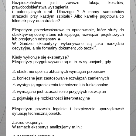
Bezpieczeństwo jest zawsze fukcją kosztów,
prawdopdobieństwa wystąpienia
i potencjalnych strat. Dlaczego ? A mamy samochdów
strażacki przy każdym szpitalu? Albo karetkę pogotowia co
kilometr przy autostradzie?
Ekspertyza przeciwpożarowa to opracowanie, które służy do
obiektywnej oceny stanu istniejącego, rozwiązań projektowych
lub przyjętych odstępstw 🔥
W Gardzie ekspertyzy wykonywane są jako narzędzie
decyzyjne, a nie formalny dokument „do teczki”.
Kiedy wykonuje się ekspertyzę?
Ekspertyzy przygotowywane są m.in. w sytuacjach, gdy:
⚠️ obiekt nie spełnia aktualnych wymagań przepisów
⚠️ konieczne jest zastosowanie rozwiązań zamiennych
⚠️ występują ograniczenia techniczne lub funkcjonalne
⚠️ wymagane jest uzasadnienie przyjętych rozwiązań
⚠️ pojawiają się rozbieżności interpretacyjne
Ekspertyza pozwala legalnie i bezpiecznie uporządkować
sytuację techniczną obiektu.
Zakres ekspertyz
W ramach ekspertyz analizujemy m.in.: