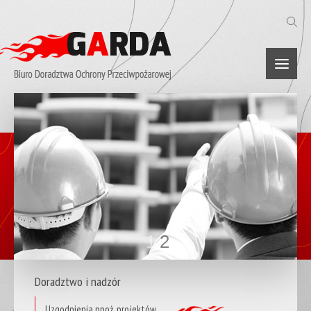
1
2
Doradztwo i nadzór
Uzgodnienia ppoż. projektów